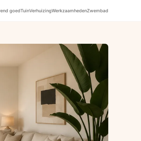
rend goed
Tuin
Verhuizing
Werkzaamheden
Zwembad