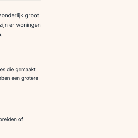
zonderlijk groot
zijn er woningen
n.
uzes die gemaakt
bben een grotere
breiden of