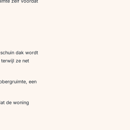
uimte zelf voordat
 schuin dak wordt
terwijl ze net
pbergruimte, een
dat de woning