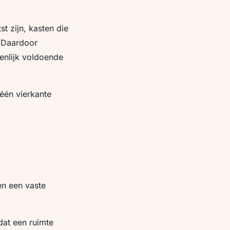
t zijn, kasten die
. Daardoor
genlijk voldoende
 één vierkante
en een vaste
dat een ruimte