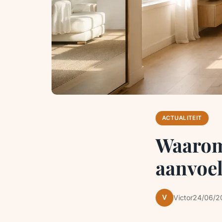
ACTUALITEIT
Waarom
aanvoel
V
Victor
24/06/2